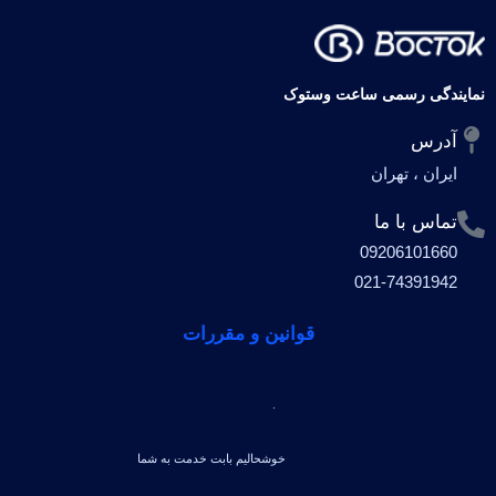
نمایندگی رسمی ساعت وستوک
آدرس
ایران ، تهران
تماس با ما
09206101660
021-74391942
قوانین و مقررات
خوشحالیم بابت خدمت به شما