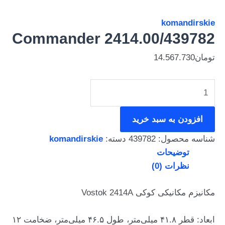
komandirskie
Commander 2414.00/439782
تومان
14.567.730
افزودن به سبد خرید
شناسه محصول:
439782
دسته:
komandirskie
توضیحات
نظرات (0)
مکانیزم مکانیکی کوکی Vostok 2414A
ابعاد: قطر ۴۱.۸ میلی‌متر، طول ۴۶.۵ میلی‌متر، ضخامت ۱۲