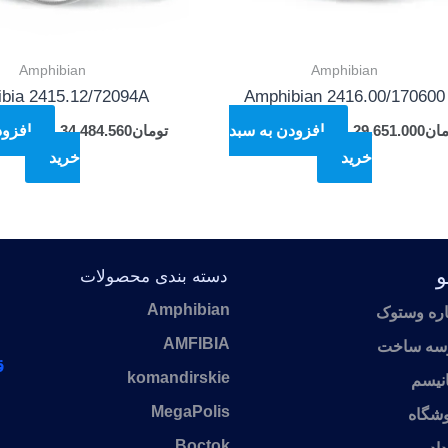
Amphibian
Amphibian
bia 2415.12/72094A
Amphibian 2416.00/170600
مان
29.651.000
افزودن به سبد
تومان
34.484.560
افزود
خرید
خرید
و
دسته بندی محصولات
Amphibian
اره وستوک
AMFIBIA
سه ساخت
ق
komandirskie
نیسم
MegaPolis
شگاه
Boctok