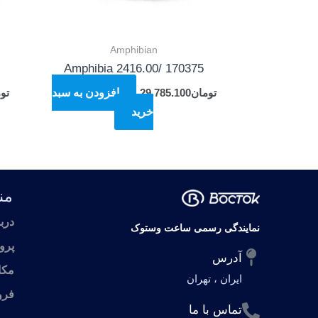
Amphibian
Amphibia 2416.00/ 170375
تومان
29.785.100
افزودن به سبد
تو
خرید
من
درب
نمایندگی رسمی ساعت وستوک
پرو
آدرس
مکا
ایران ، تهران
فرو
تماس با ما