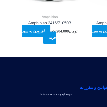
Amphibian
Amphibian 2416/71050B
Amphi
ن به سبد
تومان
29.204.000
افزودن به سبد
خرید
وانین و مقررات
خوشحالیم بابت خدمت به شما