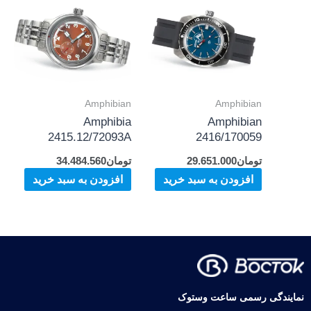
Amphibian
Amphibian
Amphibia
Amphibian
2415.12/72093A
2416/170059
تومان
29.651.000
تومان
34.484.560
افزودن به سبد خرید
افزودن به سبد خرید
نمایندگی رسمی ساعت وستوک