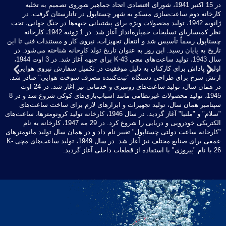
ده
در 15 اکتبر 1941، شورای اقتصادی اتحاد جماهیر شوروی تصمیم به تخلیه
کارخانه دوم ساعت‌سازی مسکو به شهر چستاپول در تاتارستان گرفت. در
ژانویه 1942، تولید محصولات ویژه برای پشتیبانی جبهه‌ها در جنگ جهانی، تحت
نظر کمیساریای تسلیحات خمپاره‌انداز آغاز شد. در 1 ژوئیه 1942، کارخانه
چستاپول رسماً تأسیس شد و انتقال تجهیزات، نیروی کار و مستندات فنی تا این
قا
تاریخ به پایان رسید. این روز به عنوان تاریخ تولد کارخانه شناخته می‌شود. در
سال 1943، تولید ساعت‌های مچی K-43 برای جبهه آغاز شد. در 3 اوت 1944،
اولین پاداش برای کارکنان به دلیل موفقیت در تکمیل سفارش نیروی هوایی
رس
ارتش سرخ برای طراحی دستگاه "ثبت‌کننده مصرف سوخت هوایی" صادر شد.
سا
در همان سال، تولید ساعت‌های رومیزی و خدماتی نیز آغاز شد. در 24 اوت
1945، تولید محصولات غیرنظامی مانند اسباب‌بازی‌های کوکی شروع شد و در 8
سپتامبر همان سال، تولید تجهیزات و ابزارهای لازم برای ساخت ساعت‌های
مچ
"سلام" و "ملنیا" آغاز گردید. در سال 1946، کارخانه تولید کرونومترها، ساعت‌های
سا
الکتریکی خودرویی و دریایی را شروع کرد. در 29 مه 1947، کارخانه به نام
مس
"کارخانه ساعت دولتی چستاپول" تغییر نام داد و در همان سال تولید مانومترهای
مق
عمقی برای صنایع مختلف نیز آغاز شد. در سال 1949، تولید ساعت‌های مچی K-
26 با نام "پیروزی" با استفاده از قطعات داخلی آغاز گردید.