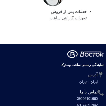
خدمات پس از فروش
تعهدات گارانتی ساعت
نمایندگی رسمی ساعت وستوک
آدرس
ایران ، تهران
تماس با ما
09206101660
021-74391942